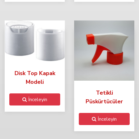
Disk Top Kapak
Modeli
Tetikli
İnceleyin
Püskürtücüler
İnceleyin